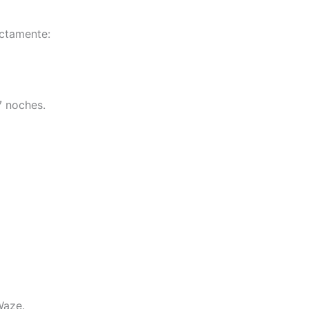
ectamente:
7 noches.
Waze.